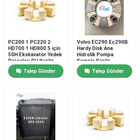
Hakkımızda
Fabrika turu
PC200 1 PC220 2
Volvo EC290 Ec290B
HD700 1 HD800 5 için
Hardy Disk Ana
50H Ekskavatör Yedek
Hidrolik Pompa
Kalite kontrol
Parçaları PU Kaplin
Komple Kaplin
14524052 160H
Talep Gönder
Talep Gönder
Bize Ulaşın
Haberler
Vakalar
Hidrolik Kırıcı Conta Takımı