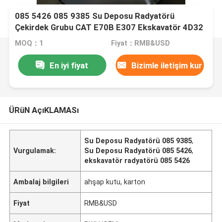
085 5426 085 9385 Su Deposu Radyatörü
Çekirdek Grubu CAT E70B E307 Ekskavatör 4D32
MOQ：1
Fiyat：RMB&USD
En iyi fiyat
Bizimle iletişim kur
ÜRüN AçıKLAMASı
Su Deposu Radyatörü 085 9385
,
Vurgulamak:
Su Deposu Radyatörü 085 5426
,
ekskavatör radyatörü 085 5426
Ambalaj bilgileri
ahşap kutu, karton
Fiyat
RMB&USD