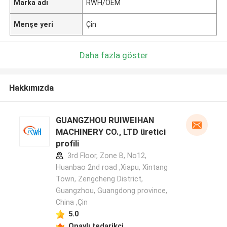
Marka adı
RWH/OEM
Menşe yeri
Çin
Daha fazla göster
Hakkımızda
GUANGZHOU RUIWEIHAN
MACHINERY CO., LTD üretici
profili
3rd Floor, Zone B, No12,
Huanbao 2nd road ,Xiapu, Xintang
Town, Zengcheng District,
Guangzhou, Guangdong province,
China ,Çin
5.0
Onaylı tedarikçi