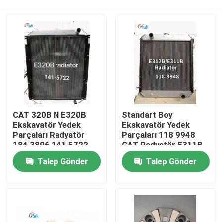
CAT 320B N E320B
Standart Boy
Ekskavatör Yedek
Ekskavatör Yedek
Parçaları Radyatör
Parçaları 118 9948
184 3896 141 5722
CAT Radyatör E311B
E312B
Ev
Talep Gönder
Talep Gönder
Ürünler
videolar