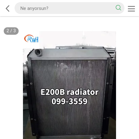
2
/
3