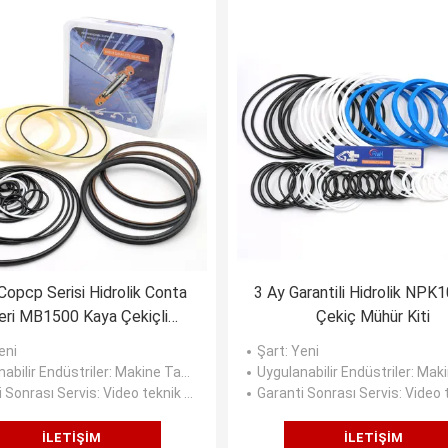
Copcp Serisi Hidrolik Conta
3 Ay Garantili Hidrolik NPK
leri MB1500 Kaya Çekiçli
Çekiç Mühür Kiti
Kırıcıya Uygun
eni
Şart
: Yeni
abilir Endüstriler
: Makine Tamirhaneleri, Üretim Tesisi, Perakende, İnşaat işleri, Enerji ve Madencilik
Uygulanabilir Endüstriler
: Makine Tamirhaneleri, Üretim Tesisi, Pera
i Sonrası Servis
: Video teknik desteği, Çevrimiçi destek
Garanti Sonrası Servis
: Video teknik desteği
İLETIŞIM
İLETIŞIM