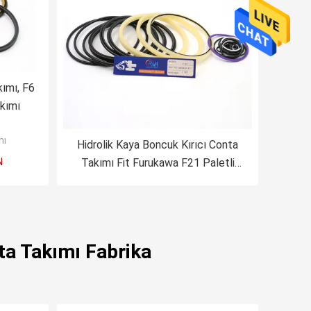
kımı, F6
kımı
mı
Hidrolik Kaya Boncuk Kırıcı Conta
N
Takımı Fit Furukawa F21 Paletli
Ekskavatör
nta Takımı Fabrika