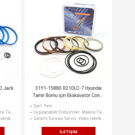
10 Jack
31Y1-15880 R210LC-7 Hyundai
Tamir Bomu için Ekskavatör Conta
Takımı
Şart
: Yeni
kende, İnşaat işleri, Enerji ve Madencilik
Uygulanabilir Endüstriler
: Makine Tamirhaneleri, Üretim Tesisi, Perakende, İnşaat işleri, Enerji ve Madencilik
, Çevrimiçi destek
Garanti Sonrası Servis
: Video teknik desteği, Çevrimiçi destek
İLETIŞIM