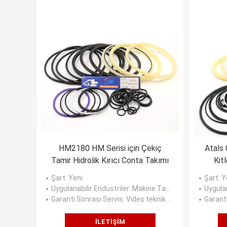
HM2180 HM Serisi için Çekiç
Atals 
Tamir Hidrolik Kırıcı Conta Takımı
Kit
Şart
: Yeni
Şart
: Y
Uygulanabilir Endüstriler
: Makine Tamirhaneleri, Üretim Tesisi, Perakende, İnşaat işleri, Enerji ve Madencilik
Uygulan
Garanti Sonrası Servis
: Video teknik desteği, Çevrimiçi destek
Garant
İLETIŞIM