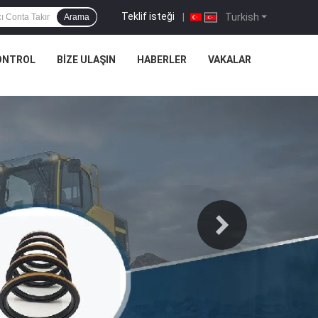
Teklif isteği
|
Turkish
Arama
ONTROL
BIZE ULAŞIN
HABERLER
VAKALAR