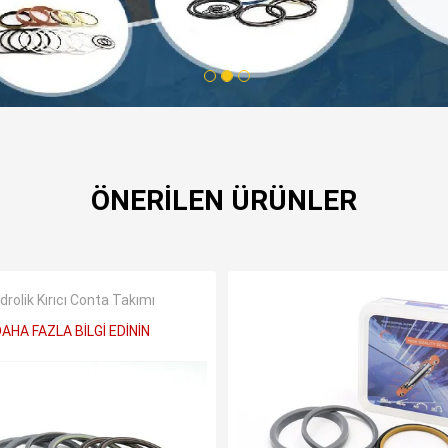
1
2
3
ÖNERILEN ÜRÜNLER
drolik Kırıcı Conta Takımı
AHA FAZLA BILGI EDININ