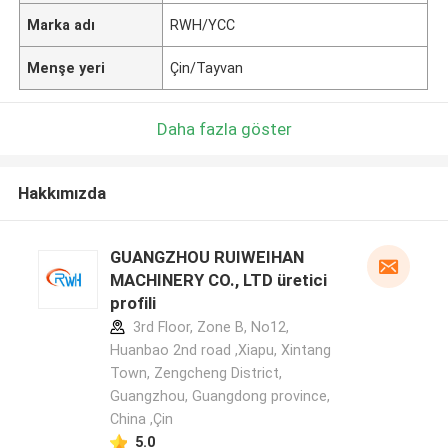
Marka adı
RWH/YCC
Menşe yeri
Çin/Tayvan
Daha fazla göster
Hakkımızda
GUANGZHOU RUIWEIHAN
MACHINERY CO., LTD üretici
profili
3rd Floor, Zone B, No12,
Huanbao 2nd road ,Xiapu, Xintang
Town, Zengcheng District,
Guangzhou, Guangdong province,
China ,Çin
5.0