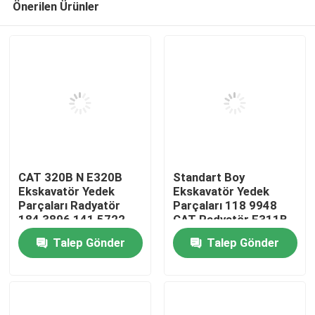
Önerilen Ürünler
CAT 320B N E320B
Standart Boy
Ekskavatör Yedek
Ekskavatör Yedek
Parçaları Radyatör
Parçaları 118 9948
184 3896 141 5722
CAT Radyatör E311B
Ev
E312B
Talep Gönder
Talep Gönder
Ürünler
videolar