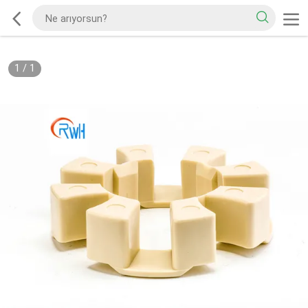
1
/
1