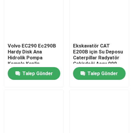
Hakkımızda
Fabrika turu
Volvo EC290 Ec290B
Ekskavatör CAT
Hardy Disk Ana
E200B için Su Deposu
Kalite kontrol
Hidrolik Pompa
Caterpillar Radyatör
Komple Kaplin
Çekirdeği Assy 099
14524052 160H
3559
Talep Gönder
Talep Gönder
Bize Ulaşın
Haberler
Vakalar
Hidrolik Kırıcı Conta Takımı