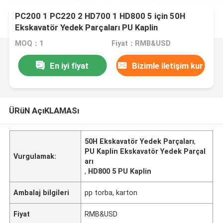
PC200 1 PC220 2 HD700 1 HD800 5 için 50H
Ekskavatör Yedek Parçaları PU Kaplin
MOQ：1
Fiyat：RMB&USD
En iyi fiyat
Bizimle iletişim kur
ÜRüN AçıKLAMASı
50H Ekskavatör Yedek Parçaları
,
PU Kaplin Ekskavatör Yedek Parçal
Vurgulamak:
arı
,
HD800 5 PU Kaplin
Ambalaj bilgileri
pp torba, karton
Fiyat
RMB&USD