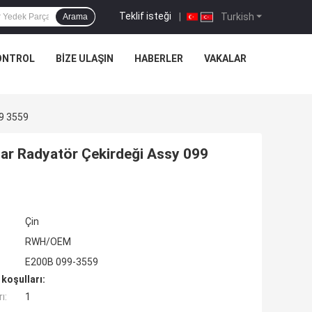
Teklif isteği
|
Turkish
Arama
ONTROL
BIZE ULAŞIN
HABERLER
VAKALAR
99 3559
lar Radyatör Çekirdeği Assy 099
Çin
RWH/OEM
E200B 099-3559
koşulları:
ı:
1