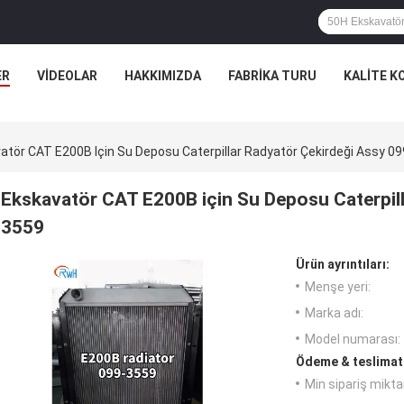
ER
VIDEOLAR
HAKKIMIZDA
FABRIKA TURU
KALITE K
atör CAT E200B Için Su Deposu Caterpillar Radyatör Çekirdeği Assy 0
Ekskavatör CAT E200B için Su Deposu Caterpil
3559
Ürün ayrıntıları:
Menşe yeri:
Marka adı:
Model numarası:
Ödeme & teslimat 
Min sipariş miktar