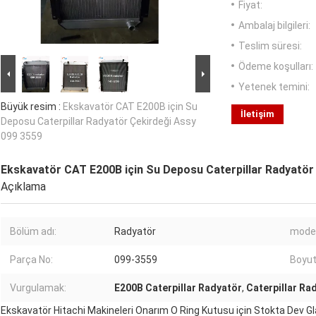
Fiyat:
Ambalaj bilgileri:
Teslim süresi:
Ödeme koşulları:
Yetenek temini:
Büyük resim :
Ekskavatör CAT E200B için Su
İletişim
Deposu Caterpillar Radyatör Çekirdeği Assy
099 3559
Ekskavatör CAT E200B için Su Deposu Caterpillar Radyatör
Açıklama
Bölüm adı:
Radyatör
model
Parça No:
099-3559
Boyut
Vurgulamak:
E200B Caterpillar Radyatör
,
Caterpillar Ra
Ekskavatör Hitachi Makineleri Onarım O Ring Kutusu için Stokta Dev G