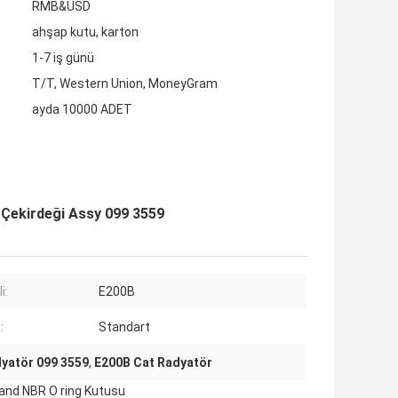
RMB&USD
ahşap kutu, karton
1-7 iş günü
T/T, Western Union, MoneyGram
ayda 10000 ADET
 Çekirdeği Assy 099 3559
i:
E200B
:
Standart
dyatör 099 3559
,
E200B Cat Radyatör
land NBR O ring Kutusu