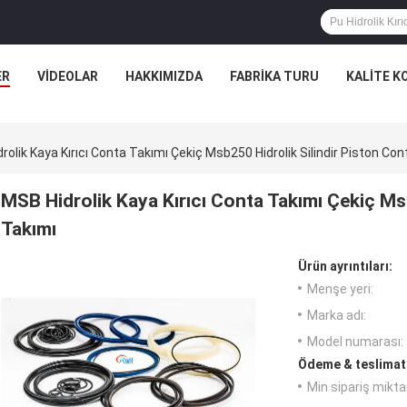
ER
VIDEOLAR
HAKKIMIZDA
FABRIKA TURU
KALITE K
rolik Kaya Kırıcı Conta Takımı Çekiç Msb250 Hidrolik Silindir Piston Co
MSB Hidrolik Kaya Kırıcı Conta Takımı Çekiç Ms
Takımı
Ürün ayrıntıları:
Menşe yeri:
Marka adı:
Model numarası:
Ödeme & teslimat 
Min sipariş miktar