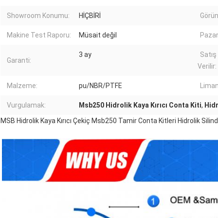
Showroom Konumu:
HİÇBİRİ
Görün
Makine Test Raporu:
Müsait değil
Pazar
3 ay
Satış
Garanti:
Verilir:
Malzeme:
pu/NBR/PTFE
Liman
Vurgulamak:
Msb250 Hidrolik Kaya Kırıcı Conta Kiti
,
Hidr
MSB Hidrolik Kaya Kırıcı Çekiç Msb250 Tamir Conta Kitleri Hidrolik Silind