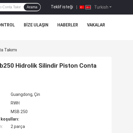
Teklif isteği
|
Turkish
Arama
ONTROL
BIZE ULAŞIN
HABERLER
VAKALAR
nta Takımı
b250 Hidrolik Silindir Piston Conta
Guangdong, Çin
RWH
MSB 250
koşulları:
ı:
2 parça