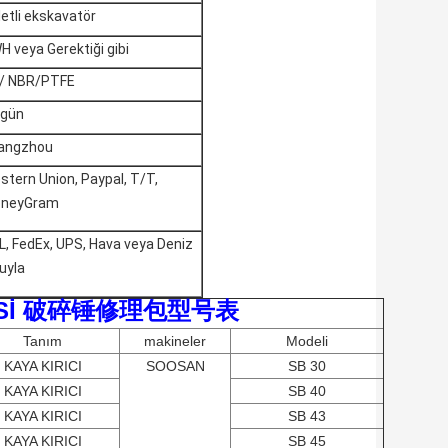
letli ekskavatör
H veya Gerektiği gibi
/ NBR/PTFE
 gün
angzhou
stern Union, Paypal, T/T,
neyGram
L, FedEx, UPS, Hava veya Deniz
uyla
İSTESİ 破碎锤修理包型号表
Tanım
makineler
Modeli
KAYA KIRICI
SOOSAN
SB 30
KAYA KIRICI
SB 40
KAYA KIRICI
SB 43
KAYA KIRICI
SB 45