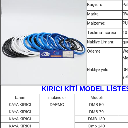
Başvuru:
Pa
Marka:
RW
Malzeme:
PU
Teslimat süresi:
10
Nakliye Limanı:
gu
Ödeme:
We
Mo
Nakliye yolu:
DH
yol
KIRICI KİTİ MODEL L
Tanım
makineler
Modeli
KAYA KIRICI
DAEMO
DMB 50
KAYA KIRICI
DMB 70
KAYA KIRICI
DMB 130
KAYA KIRICI
Dmb 140