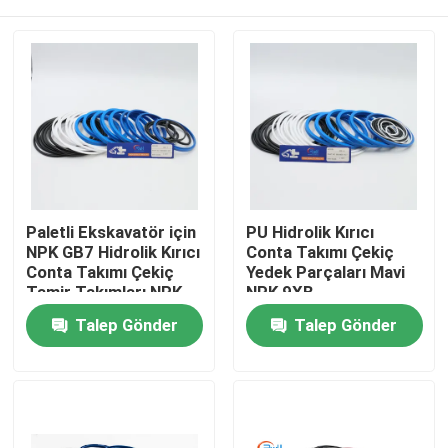
Paletli Ekskavatör için
PU Hidrolik Kırıcı
NPK GB7 Hidrolik Kırıcı
Conta Takımı Çekiç
Conta Takımı Çekiç
Yedek Parçaları Mavi
Tamir Takımları NPK
NPK 9XB
7XB
Ev
Talep Gönder
Talep Gönder
Ürünler
videolar