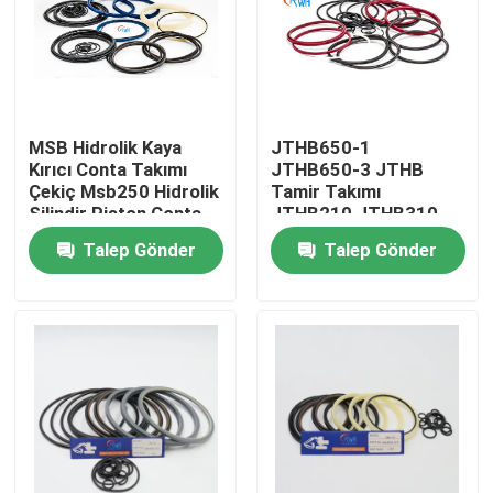
Hakkımızda
Fabrika turu
MSB Hidrolik Kaya
JTHB650-1
Kırıcı Conta Takımı
JTHB650-3 JTHB
Çekiç Msb250 Hidrolik
Tamir Takımı
Kalite kontrol
Silindir Piston Conta
JTHB210 JTHB310
Takımı
JTHB350 JTHB450
Talep Gönder
Talep Gönder
JTHB650 Ekskavatör
Bize Ulaşın
Yedek Parçaları İçin
Haberler
Vakalar
Hidrolik Kırıcı Conta Takımı