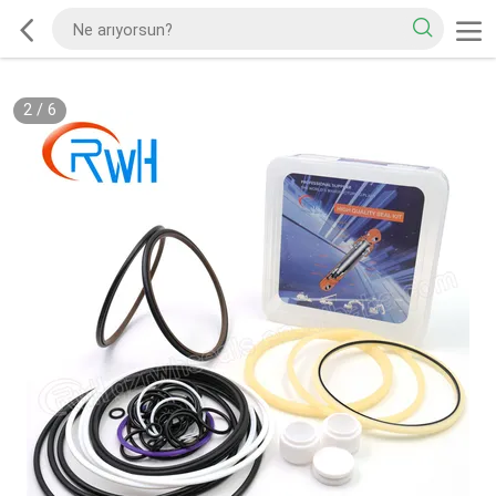
2
/
6