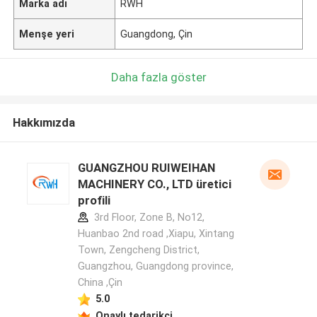
Marka adı
RWH
Menşe yeri
Guangdong, Çin
Daha fazla göster
Hakkımızda
GUANGZHOU RUIWEIHAN
MACHINERY CO., LTD üretici
profili
3rd Floor, Zone B, No12,
Huanbao 2nd road ,Xiapu, Xintang
Town, Zengcheng District,
Guangzhou, Guangdong province,
China ,Çin
5.0
Onaylı tedarikçi