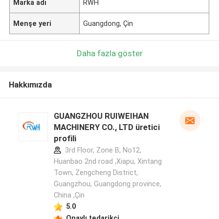
Marka adı
RWH
Menşe yeri
Guangdong, Çin
Daha fazla göster
Hakkımızda
GUANGZHOU RUIWEIHAN
MACHINERY CO., LTD üretici
profili
3rd Floor, Zone B, No12,
Huanbao 2nd road ,Xiapu, Xintang
Town, Zengcheng District,
Guangzhou, Guangdong province,
China ,Çin
5.0
Onaylı tedarikçi