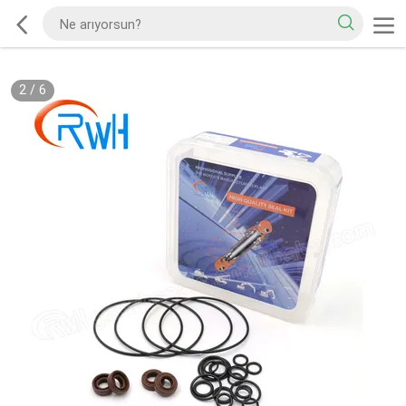
2
/
6