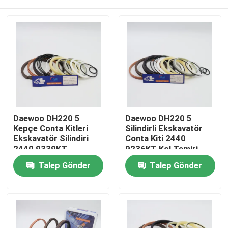
Daewoo DH220 5
Daewoo DH220 5
Kepçe Conta Kitleri
Silindirli Ekskavatör
Ekskavatör Silindiri
Conta Kiti 2440
2440 9339KT
9236KT Kol Tamiri
Ev
Talep Gönder
Talep Gönder
Ürünler
videolar