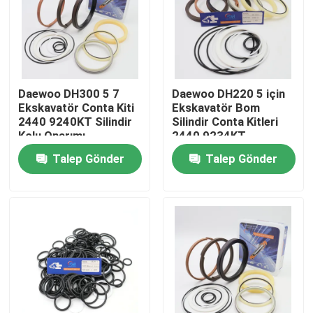
Hakkımızda
Fabrika turu
Daewoo DH300 5 7
Daewoo DH220 5 için
Ekskavatör Conta Kiti
Ekskavatör Bom
2440 9240KT Silindir
Silindir Conta Kitleri
Kalite kontrol
Kolu Onarımı
2440 9234KT
Talep Gönder
Talep Gönder
Bize Ulaşın
Haberler
Vakalar
Hidrolik Kırıcı Conta Takımı