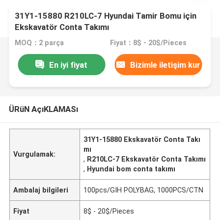
31Y1-15880 R210LC-7 Hyundai Tamir Bomu için
Ekskavatör Conta Takımı
MOQ：2 parça
Fiyat：8$ - 20$/Pieces
En iyi fiyat
Bizimle iletişim kur
ÜRüN AçıKLAMASı
31Y1-15880 Ekskavatör Conta Takı
mı
Vurgulamak:
,
R210LC-7 Ekskavatör Conta Takımı
,
Hyundai bom conta takımı
Ambalaj bilgileri
100pcs/GIH POLYBAG, 1000PCS/CTN
Fiyat
8$ - 20$/Pieces