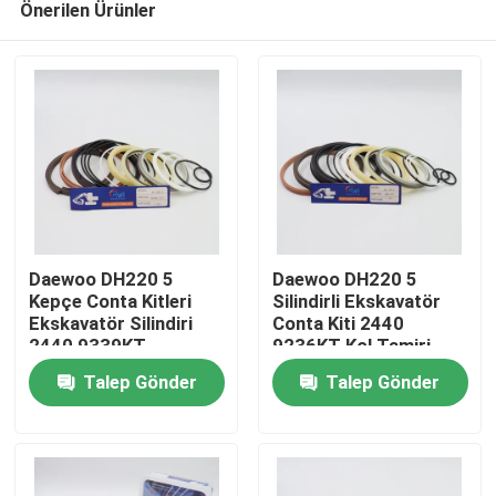
Önerilen Ürünler
Daewoo DH220 5
Daewoo DH220 5
Kepçe Conta Kitleri
Silindirli Ekskavatör
Ekskavatör Silindiri
Conta Kiti 2440
2440 9339KT
9236KT Kol Tamiri
Ev
Talep Gönder
Talep Gönder
Ürünler
videolar