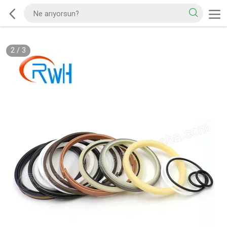
2
/
3