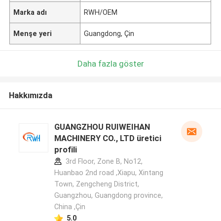
Marka adı
RWH/OEM
Menşe yeri
Guangdong, Çin
Daha fazla göster
Hakkımızda
GUANGZHOU RUIWEIHAN
MACHINERY CO., LTD üretici
profili
3rd Floor, Zone B, No12,
Huanbao 2nd road ,Xiapu, Xintang
Town, Zengcheng District,
Guangzhou, Guangdong province,
China ,Çin
5.0