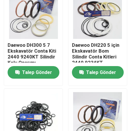
Hakkımızda
Fabrika turu
Daewoo DH300 5 7
Daewoo DH220 5 için
Ekskavatör Conta Kiti
Ekskavatör Bom
Kalite kontrol
2440 9240KT Silindir
Silindir Conta Kitleri
Kolu Onarımı
2440 9234KT
Talep Gönder
Talep Gönder
Bize Ulaşın
Haberler
Vakalar
Hidrolik Kırıcı Conta Takımı