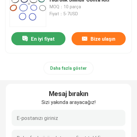
MOQ：10 parça
Fiyat：5-7USD
Ekskavatör Conta Takımı
JCB conta takımı
En iyi fiyat
Bize ulaşın
Komatsu Conta Takımı
Daha fazla göster
Hidrolik Çubuk Keçesi
Mesaj bırakın
Hidrolik Yağ Keçesi
Sizi yakında arayacağız!
Hidrolik Toz Keçesi
Hidrolik Piston contası