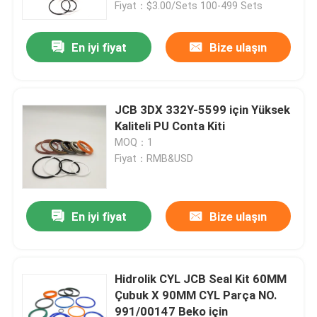
Fiyat：$3.00/Sets 100-499 Sets
En iyi fiyat
Bize ulaşın
JCB 3DX 332Y-5599 için Yüksek
Kaliteli PU Conta Kiti
MOQ：1
Fiyat：RMB&USD
En iyi fiyat
Bize ulaşın
Ev
Ürünler
Hidrolik CYL JCB Seal Kit 60MM
Çubuk X 90MM CYL Parça NO.
991/00147 Beko için
videolar