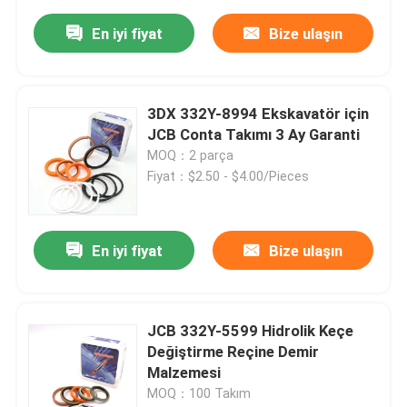
En iyi fiyat
Bize ulaşın
3DX 332Y-8994 Ekskavatör için
JCB Conta Takımı 3 Ay Garanti
MOQ：2 parça
Fiyat：$2.50 - $4.00/Pieces
En iyi fiyat
Bize ulaşın
JCB 332Y-5599 Hidrolik Keçe
Değiştirme Reçine Demir
Malzemesi
MOQ：100 Takım