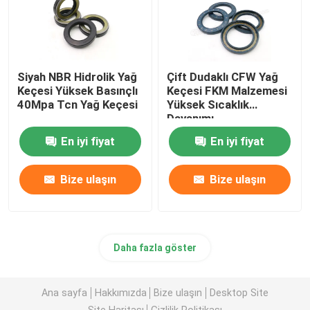
Siyah NBR Hidrolik Yağ
Çift Dudaklı CFW Yağ
Keçesi Yüksek Basınçlı
Keçesi FKM Malzemesi
40Mpa Tcn Yağ Keçesi
Yüksek Sıcaklık
Dayanımı
En iyi fiyat
En iyi fiyat
Bize ulaşın
Bize ulaşın
Daha fazla göster
Ana sayfa
Hakkımızda
Bize ulaşın
Desktop Site
Site Haritası
Gizlilik Politikası