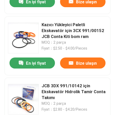
En iyi fiyat
Bize ulaşın
Kazıcı Yükleyici Paletli
Ekskavatör için 3CX 991/00152
JCB Conta Kiti bom ram
MOQ：2 parça
Fiyat：$2.50 - $4.00/Pieces
En iyi fiyat
Bize ulaşın
JCB 3DX 991/10142 için
Ekskavatör Hidrolik Tamir Conta
Takımı
MOQ：2 parça
Fiyat：$2.80 - $4.20/Pieces