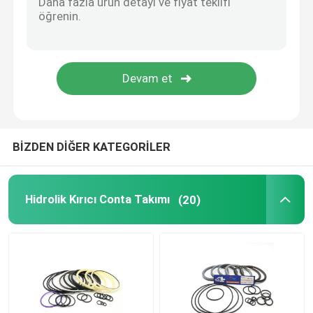
Hidrolik Tampon Halkası
Hidrolik Aşınma Halkası
Hidrolik Kauçuk Conta
BİZDEN DİĞER KATEGORİLER
O yüzük kutusu
Hidrolik Kırıcı Conta Takımı
(20)
Hidrolik Pompa Motor Parçaları
Ekskavatör elektrik parçaları
Ekskavatör yedek parçaları