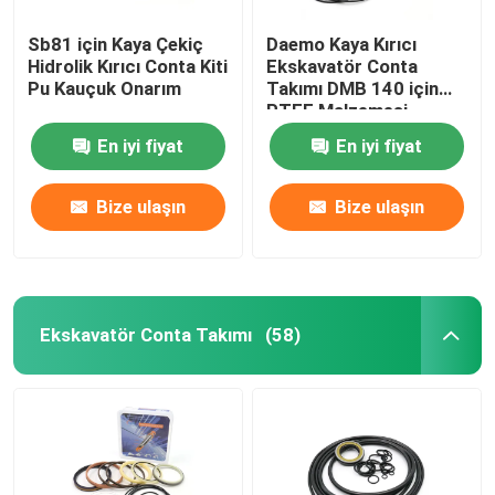
Sb81 için Kaya Çekiç
Daemo Kaya Kırıcı
Yükleyici Conta Kiti
Hidrolik Kırıcı Conta Kiti
Ekskavatör Conta
Pu Kauçuk Onarım
Takımı DMB 140 için
PTFE Malzemesi
En iyi fiyat
En iyi fiyat
Bize ulaşın
Bize ulaşın
Ekskavatör Conta Takımı
(58)