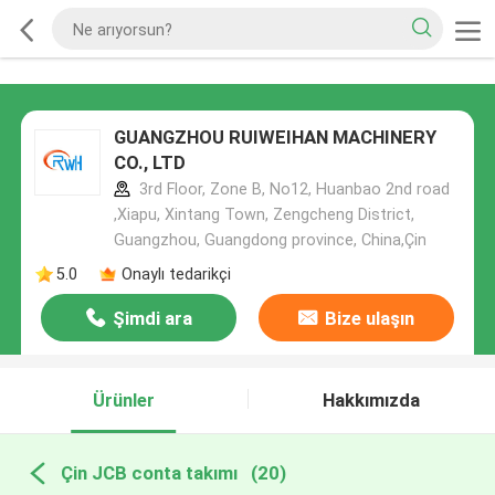
GUANGZHOU RUIWEIHAN MACHINERY
CO., LTD
3rd Floor, Zone B, No12, Huanbao 2nd road
,Xiapu, Xintang Town, Zengcheng District,
Guangzhou, Guangdong province, China,Çin
5.0
Onaylı tedarikçi
Şimdi ara
Bize ulaşın
Ürünler
Hakkımızda
Çin JCB conta takımı
(20)