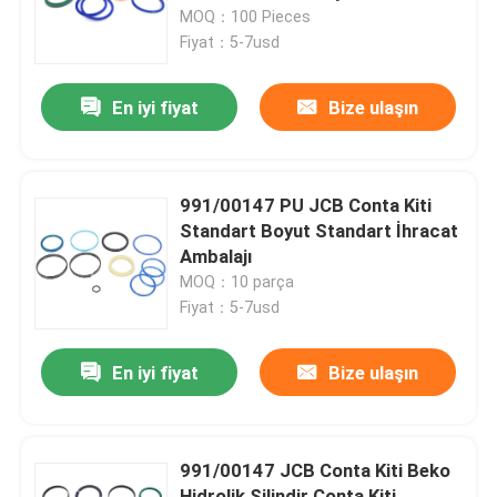
MOQ：100 Pieces
Fiyat：5-7usd
Hakkımızda
En iyi fiyat
Bize ulaşın
Fabrika turu
Kalite kontrol
991/00147 PU JCB Conta Kiti
Standart Boyut Standart İhracat
Ambalajı
Bize Ulaşın
MOQ：10 parça
Fiyat：5-7usd
Haberler
En iyi fiyat
Bize ulaşın
Vakalar
991/00147 JCB Conta Kiti Beko
Hidrolik Kırıcı Conta Takımı
Hidrolik Silindir Conta Kiti