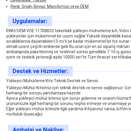
Dayanıklılık: Yüksek
Renk: Siyah, Beyaz, Mavi,Kırmızı veya OEM
Uygulamalar:
RWH/OEM VOE 11708833 tekerlekli yükleyici mühürleme kiti, Volvo L
yükleyiciler için mükemmel bir uyum sağlar.Yüksek dayanıklılık kaz
sıcaklıklarına dayanabilen15 m/s'ye kadar mükemmel bir hız sunar v
olmak üzere çeşitli renklerde gelir.Bu ürün için en az sipariş miktarı
ambalajında paketlenmiş ve teslimat süresi genellikle 7-10 iş günü
içerir ve tedarik yeteneği ayda 10000 set'tir.Tüm ihracat sertifikal
Destek ve Hizmetler:
Yükleyici Mühürleme Kits Teknik Destek ve Servis
Yükleyici Mühür Kitsimiz için teknik destek ve servis sağlıyoruz. Uzm
herhangi bir soruyu yanıtlamaya hazırdır.
Ayrıca yükleyici mühür kitimiz için sorun giderme ve onarım hizmetle
ürünümüzle ilgili herhangi bir sorunu teşhis etmeye ve onarmaya yar
Eğer yükleyici mühür kitinizle ilgili yardıma ihtiyacınız varsa, lütfe
mutluluk duyacağız.
Ambalaj ve Nakliye: