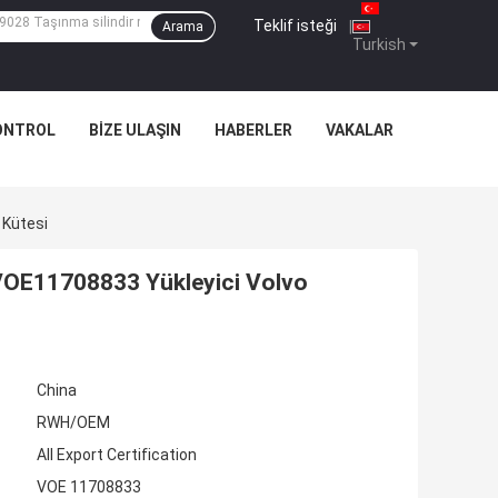
Teklif isteği
|
Arama
Turkish
ONTROL
BIZE ULAŞIN
HABERLER
VAKALAR
 Kütesi
 VOE11708833 Yükleyici Volvo
China
RWH/OEM
All Export Certification
VOE 11708833