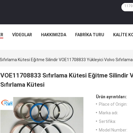
ER
VIDEOLAR
HAKKIMIZDA
FABRIKA TURU
KALITE K
fırlama Kütesi Eğitme Silindir VOE11708833 Yükleyici Volvo Sıfırlama
VOE11708833 Sıfırlama Kütesi Eğitme Silindir
Sıfırlama Kütesi
Ürün ayrıntıları:
Place of Origin:
Marka adı:
Sertifika:
Model Number: