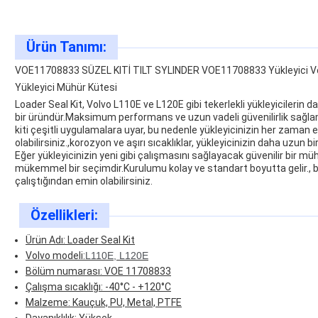
Ürün Tanımı:
VOE11708833 SÜZEL KITİ TILT SYLINDER VOE11708833 Yükleyici Vol
Yükleyici Mühür Kütesi
Loader Seal Kit, Volvo L110E ve L120E gibi tekerlekli yükleyicilerin da
bir üründür.Maksimum performans ve uzun vadeli güvenilirlik sağl
kiti çeşitli uygulamalara uyar, bu nedenle yükleyicinizin her zama
olabilirsiniz.,korozyon ve aşırı sıcaklıklar, yükleyicinizin daha uzun 
Eğer yükleyicinizin yeni gibi çalışmasını sağlayacak güvenilir bir mü
mükemmel bir seçimdir.Kurulumu kolay ve standart boyutta gelir., bö
çalıştığından emin olabilirsiniz.
Özellikleri:
Ürün Adı: Loader Seal Kit
Volvo modeli:
L110E, L120E
Bölüm numarası: VOE 11708833
Çalışma sıcaklığı: -40°C - +120°C
Malzeme: Kauçuk, PU, Metal, PTFE