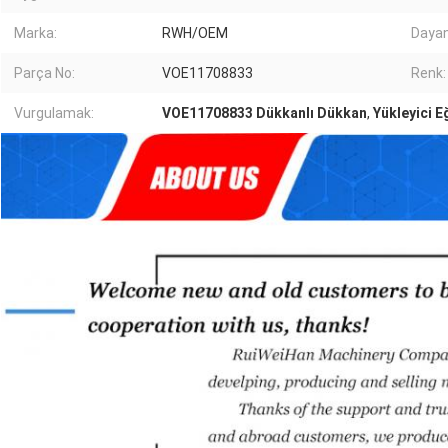
Marka:
RWH/OEM
Dayanı
Parça No:
VOE11708833
Renk:
Vurgulamak:
VOE11708833 Dükkanlı Dükkan
,
Yükleyici Eğ