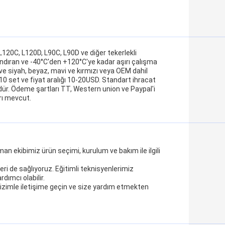
120C, L120D, L90C, L90D ve diğer tekerlekli
andıran ve -40°C'den +120°C'ye kadar aşırı çalışma
e siyah, beyaz, mavi ve kırmızı veya OEM dahil
 10 set ve fiyat aralığı 10-20USD. Standart ihracat
dür. Ödeme şartları TT, Western union ve Paypal'i
arı mevcut.
an ekibimiz ürün seçimi, kurulum ve bakım ile ilgili
ri de sağlıyoruz. Eğitimli teknisyenlerimiz
dımcı olabilir.
n bizimle iletişime geçin ve size yardım etmekten