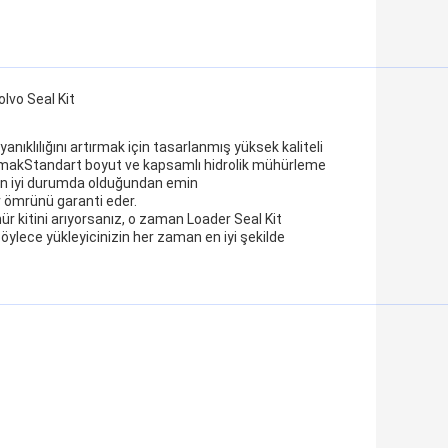
vo Seal Kit
yanıklılığını artırmak için tasarlanmış yüksek kaliteli
amakStandart boyut ve kapsamlı hidrolik mühürleme
n en iyi durumda olduğundan emin
bir ömrünü garanti eder.
hür kitini arıyorsanız, o zaman Loader Seal Kit
ylece yükleyicinizin her zaman en iyi şekilde