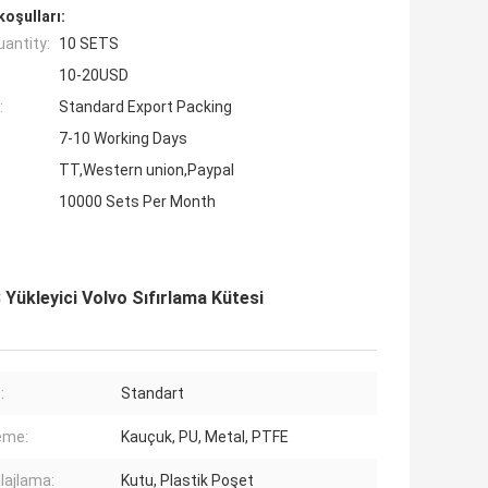
oşulları:
antity:
10 SETS
10-20USD
:
Standard Export Packing
7-10 Working Days
TT,Western union,Paypal
10000 Sets Per Month
Yükleyici Volvo Sıfırlama Kütesi
:
Standart
eme:
Kauçuk, PU, ​​Metal, PTFE
ajlama:
Kutu, Plastik Poşet