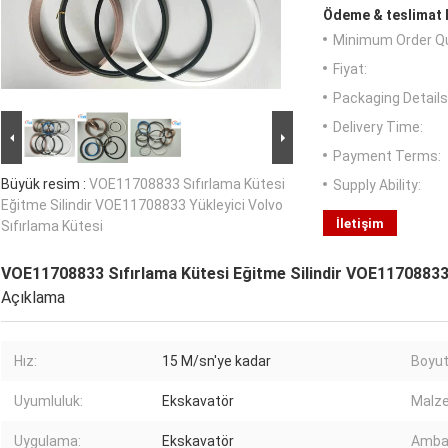
Ödeme & teslimat k
Minimum Order Qu
Fiyat:
Packaging Details
Delivery Time:
Payment Terms:
Büyük resim :
VOE11708833 Sıfırlama Kütesi
Supply Ability:
Eğitme Silindir VOE11708833 Yükleyici Volvo
İletişim
Sıfırlama Kütesi
VOE11708833 Sıfırlama Kütesi Eğitme Silindir VOE11708833 
Açıklama
Hız:
15 M/sn'ye kadar
Boyut
Uyumluluk:
Ekskavatör
Malz
Uygulama:
Ekskavatör
Ambal