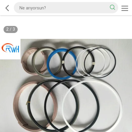
2
/
3