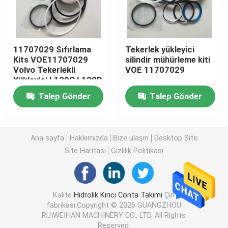
Ekskavatör Conta Takımı
11707029 Sıfırlama
Tekerlek yükleyici
JCB conta takımı
Kits VOE11707029
silindir mühürleme kiti
Volvo Tekerlekli
VOE 11707029
Yükleyici L120C L120D
Komatsu Conta Takımı
Talep Gönder
Talep Gönder
Hidrolik Çubuk Keçesi
Ana sayfa
Hakkımızda
Bize ulaşın
Desktop Site
Site Haritası
Gizlilik Politikası
Hidrolik Yağ Keçesi
Hidrolik Toz Keçesi
Kalite
Hidrolik Kırıcı Conta Takımı
Çin
fabrikası.Copyright © 2026 GUANGZHOU
RUIWEIHAN MACHINERY CO., LTD. All Rights
Hidrolik Piston contası
Reserved.