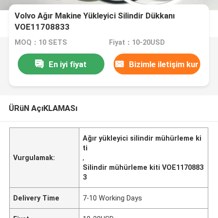
Volvo Ağır Makine Yükleyici Silindir Dükkanı
VOE11708833
MOQ：10 SETS
Fiyat：10-20USD
En iyi fiyat
Bizimle iletişim kur
ÜRüN AçıKLAMASı
Ağır yükleyici silindir mühürleme ki
ti
Vurgulamak:
,
Silindir mühürleme kiti VOE1170883
3
Delivery Time
7-10 Working Days