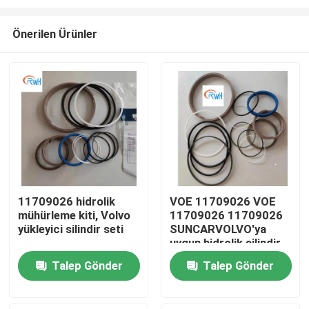
Önerilen Ürünler
11709026 hidrolik
VOE 11709026 VOE
mühürleme kiti, Volvo
11709026 11709026
Ev
yükleyici silindir seti
SUNCARVOLVO'ya
uygun hidrolik silindir
mühürleme kiti
Ürünler
Talep Gönder
Talep Gönder
videolar