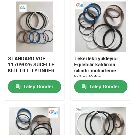
Hakkımızda
Fabrika turu
Kalite kontrol
STANDARD VOE
Tekerlekli yükleyici
11709026 SÜCELLE
Eğilebilir kaldırma
KİTİ TILT TYLINDER
silindir mühürleme
Bize Ulaşın
kitleri Volvo
L150c/D/E/F
Talep Gönder
Talep Gönder
Voe11708825
Haberler
11709018 11709025
11709026 11709028
Vakalar
Hidrolik Kırıcı Conta Takımı