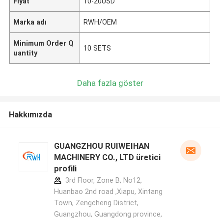
Fiyat
10-20USD
Marka adı
RWH/OEM
Minimum Order Q
10 SETS
uantity
Daha fazla göster
Hakkımızda
GUANGZHOU RUIWEIHAN
MACHINERY CO., LTD üretici
profili
3rd Floor, Zone B, No12,
Huanbao 2nd road ,Xiapu, Xintang
Town, Zengcheng District,
Guangzhou, Guangdong province,