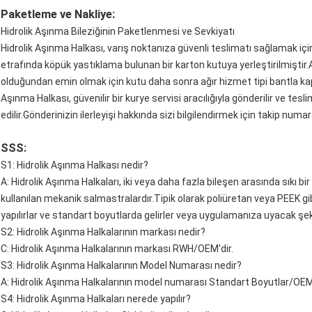
Paketleme ve Nakliye:
Hidrolik Aşınma Bileziğinin Paketlenmesi ve Sevkiyatı
Hidrolik Aşınma Halkası, varış noktanıza güvenli teslimatı sağlamak iç
etrafında köpük yastıklama bulunan bir karton kutuya yerleştirilmiştir
olduğundan emin olmak için kutu daha sonra ağır hizmet tipi bantla kapa
Aşınma Halkası, güvenilir bir kurye servisi aracılığıyla gönderilir ve tes
edilir.Gönderinizin ilerleyişi hakkında sizi bilgilendirmek için takip numar
SSS:
S1: Hidrolik Aşınma Halkası nedir?
A: Hidrolik Aşınma Halkaları, iki veya daha fazla bileşen arasında sıkı 
kullanılan mekanik salmastralardır.Tipik olarak poliüretan veya PEEK g
yapılırlar ve standart boyutlarda gelirler veya uygulamanıza uyacak şekil
S2: Hidrolik Aşınma Halkalarının markası nedir?
C: Hidrolik Aşınma Halkalarının markası RWH/OEM'dir.
S3: Hidrolik Aşınma Halkalarının Model Numarası nedir?
A: Hidrolik Aşınma Halkalarının model numarası Standart Boyutlar/OEM'
S4: Hidrolik Aşınma Halkaları nerede yapılır?