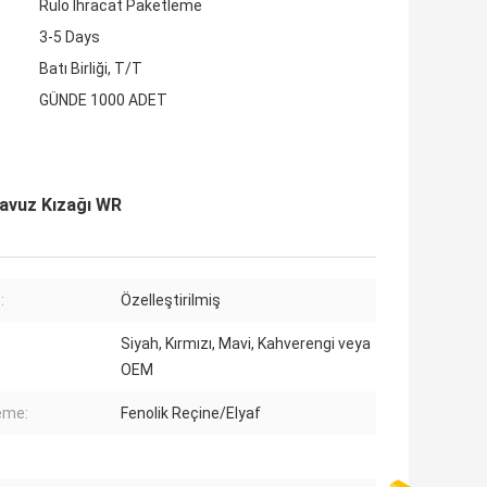
Rulo İhracat Paketleme
3-5 Days
Batı Birliği, T/T
GÜNDE 1000 ADET
lavuz Kızağı WR
:
Özelleştirilmiş
Siyah, Kırmızı, Mavi, Kahverengi veya
OEM
eme:
Fenolik Reçine/Elyaf