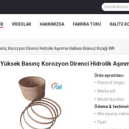
ER
VIDEOLAR
HAKKIMIZDA
FABRIKA TURU
KALITE K
ınç Korozyon Direnci Hidrolik Aşınma Halkası Kılavuz Kızağı WR
Yüksek Basınç Korozyon Direnci Hidrolik Aşınm
Ürün ayrıntıları:
Place of Origin:
Marka adı:
Model Number:
Ödeme & teslimat 
Min sipariş miktar
Fiyat: