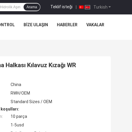
Teklif isteği
|
Turkish
Arama
ONTROL
BIZE ULAŞIN
HABERLER
VAKALAR
a Halkası Kılavuz Kızağı WR
China
RWH/OEM
Standard Sizes / OEM
koşulları:
ı:
10 parça
1-5usd