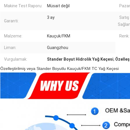
Makine Test Raporu:
Müsait değil
Pazar
3 ay
Satış
Garanti:
Sağlan
Malzeme:
Kauçuk/FKM
Renk:
Liman:
Guangzhou
Vurgulamak:
Stander Boyut Hidrolik Yağ Keçesi
,
Özelleş
Özelleştirilmiş veya Stander Boyutlu Kauçuk/FKM TC Yağ Keçesi