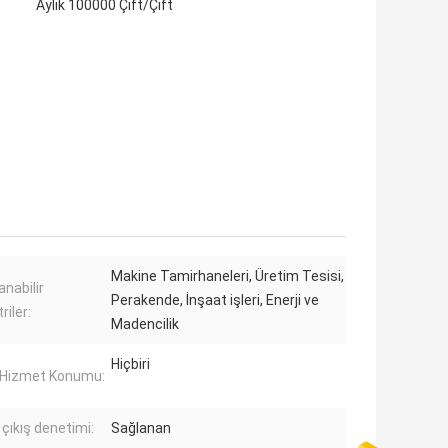
Aylık 100000 Çift/Çift
Makine Tamirhaneleri, Üretim Tesisi,
anabilir
Perakende, İnşaat işleri, Enerji ve
riler:
Madencilik
Hiçbiri
 Hizmet Konumu:
 çıkış denetimi:
Sağlanan