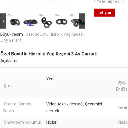
Yetenek temini:
İletişim
Büyük resim :
Özel Boyutlu Hidrolik Yağ Keçesi
3 Ay Garanti
Özel Boyutlu Hidrolik Yağ Keçesi 3 Ay Garanti
Açıklama
Yeni
Uygul
Şart:
Endüst
Garanti Sonrası
Video teknik desteği, Çevrimiçi
Yerel
Servis:
destek
Showroom Konumu:
Hiçbiri
Video