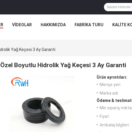
ER
VIDEOLAR
HAKKIMIZDA
FABRIKA TURU
KALITE K
drolik Yağ Keçesi 3 Ay Garanti
Özel Boyutlu Hidrolik Yağ Keçesi 3 Ay Garanti
Ürün ayrıntıları:
Menşe yeri:
Marka adı:
Ödeme & teslimat 
Min sipariş miktar
Fiyat:
Ambalaj bilgileri: