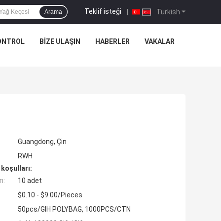
Teklif isteği
|
Turkish
Arama
ONTROL
BIZE ULAŞIN
HABERLER
VAKALAR
Guangdong, Çin
RWH
koşulları:
ı:
10 adet
$0.10 - $9.00/Pieces
50pcs/GIH POLYBAG, 1000PCS/CTN