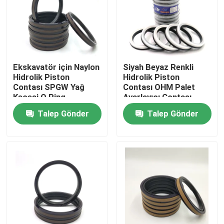
Hakkımızda
Fabrika turu
Ekskavatör için Naylon
Siyah Beyaz Renkli
Hidrolik Piston
Hidrolik Piston
Contası SPGW Yağ
Contası OHM Palet
Kalite kontrol
Keçesi O Ring
Ayarlayıcı Contası
Talep Gönder
Talep Gönder
Bize Ulaşın
Haberler
Vakalar
Hidrolik Kırıcı Conta Takımı