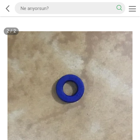
2
/
2