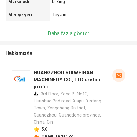
Marka adı
D-Zing
Menşe yeri
Tayvan
Daha fazla göster
Hakkımızda
GUANGZHOU RUIWEIHAN
MACHINERY CO., LTD üretici
profili
3rd Floor, Zone B, No12,
Huanbao 2nd road ,Xiapu, Xintang
Town, Zengcheng District,
Guangzhou, Guangdong province,
China ,Çin
5.0
Onaylı tedarikçi