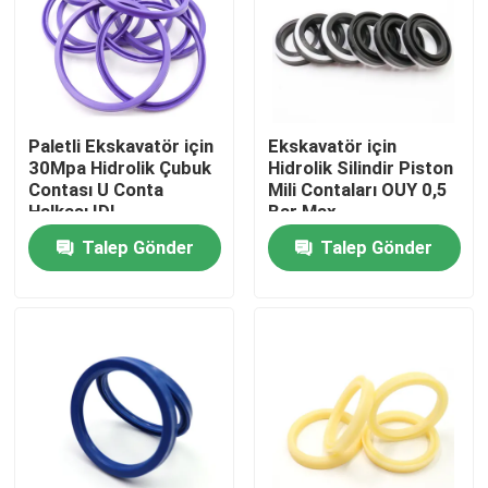
Hakkımızda
Fabrika turu
Paletli Ekskavatör için
Ekskavatör için
30Mpa Hidrolik Çubuk
Hidrolik Silindir Piston
Contası U Conta
Mili Contaları OUY 0,5
Kalite kontrol
Halkası IDI
Bar Max
Talep Gönder
Talep Gönder
Bize Ulaşın
Haberler
Vakalar
Hidrolik Kırıcı Conta Takımı