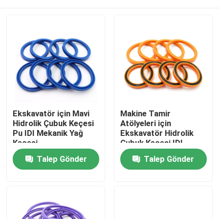
Ekskavatör için Mavi
Makine Tamir
Hidrolik Çubuk Keçesi
Atölyeleri için
Pu IDI Mekanik Yağ
Ekskavatör Hidrolik
Keçesi
Çubuk Keçesi IDI
30Mpa
Ev
Talep Gönder
Talep Gönder
Ürünler
videolar