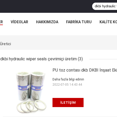
ER
VIDEOLAR
HAKKIMIZDA
FABRIKA TURU
KALITE K
Üretici
dkbi hydraulic wiper seals çevrimiçi üretim
(3)
PU toz contası dkb DKBI İnşaat Ekip
Daha fazla bilgi edinin
2022-07-05 14:43:44
İLETIŞIM