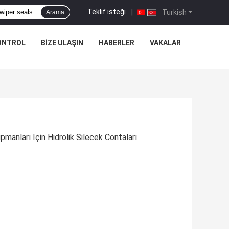
Teklif isteği
|
Turkish
Arama
ONTROL
BIZE ULAŞIN
HABERLER
VAKALAR
manları İçin Hidrolik Silecek Contaları